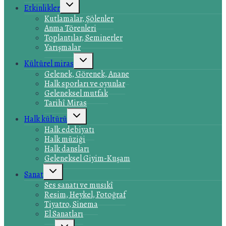
Toggle
Etkinlikler
child
Kutlamalar, Şölenler
menu
Anma Törenleri
Toplantılar, Seminerler
Yarışmalar
Toggle
Kültürel miras
child
Gelenek, Görenek, Anane
menu
Halk sporları ve oyunlar
Geleneksel mutfak
Tarihî Miras
Toggle
Halk kültürü
child
Halk edebiyatı
menu
Halk müziği
Halk dansları
Geleneksel Giyim-Kuşam
Toggle
Sanat
child
Ses sanatı ve musıkî
menu
Resim, Heykel, Fotoğraf
Tiyatro, Sinema
El Sanatları
Toggle