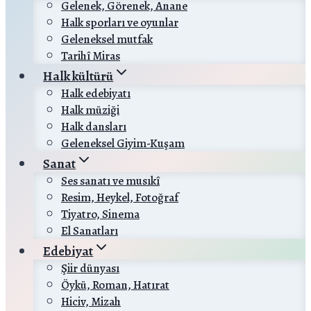
Gelenek, Görenek, Anane
Halk sporları ve oyunlar
Geleneksel mutfak
Tarihî Miras
Halk kültürü
Halk edebiyatı
Halk müziği
Halk dansları
Geleneksel Giyim-Kuşam
Sanat
Ses sanatı ve musıkî
Resim, Heykel, Fotoğraf
Tiyatro, Sinema
El Sanatları
Edebiyat
Şiir dünyası
Öykü, Roman, Hatırat
Hiciv, Mizah