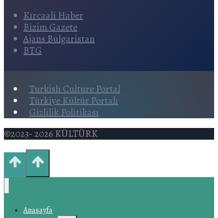
Kırcaali Haber
Bizim Gazete
Ajans Bulgaristan
BTG
Turkish Culture Portal
Türkiye Kültür Portalı
Gizlilik Politikası
©2023- 2026 KÜLTÜRK
Anasayfa