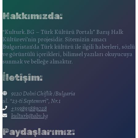
Hakkımızda:
“Kulturk.BG – Türk Kültürü Portalı” Barış Halk
Kültürevi’nin projesidir. Sitemizin amacı
Bulgaristan’da Türk kültürü ile ilgili haberleri, sözlü
ve görüntülü içerikleri, bilimsel yazıları okuyucuya
sunmak ve belleğe almaktır.
İletişim:
9120 Dolni Chiflik /Bulgaria
ul. “23-ti Septemvri”, Nr.1
+359893889028
kulturk@abv.bg
Paydaşlarımız: