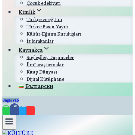
Çocuk edebiyatı
Kimlik
Türkçe ve eğitim
Türkçe Basın-Yayın
Kültür-Eğitim Kuruluşları
İz bırakanlar
Kaynakça
Söyleşiler, Düşünceler
İlmî araştırmalar
Kitap Dünyası
Dijital Kütüphane
Български
Bağış yap